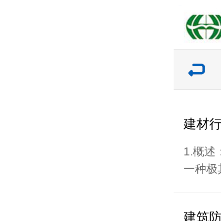
建材行
1.概
一种极其
建筑