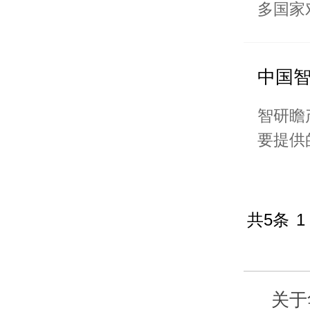
多国家
中国
智研瞻
要提供
共5条
1
关于