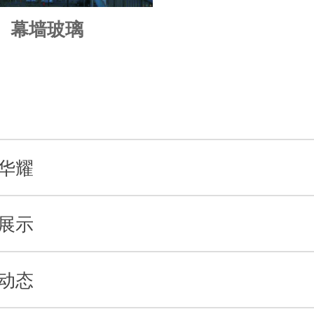
幕墙玻璃
华耀
展示
动态